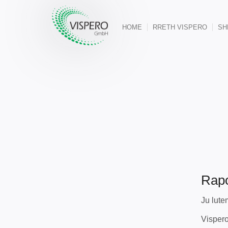
HOME
RRETH VISPERO
SH
Rapo
Ju lute
Visper