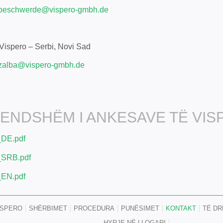
beschwerde@
vispero-gmbh.de
 i Vispero – Serbi, Novi Sad
zalba@
vispero-gmbh.de
RENDSHËM I ANKESAVE TË VI
_DE.pdf
_SRB.pdf
_EN.pdf
ISPERO
SHËRBIMET
PROCEDURA
PUNËSIMET
KONTAKT
TË DR
HYRJE NË LLOGARI