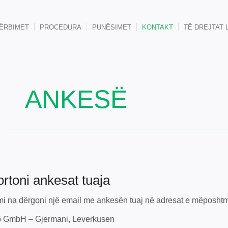
ËRBIMET
PROCEDURA
PUNËSIMET
KONTAKT
TË DREJTAT 
ANKESË
rtoni ankesat tuaja
mi na dërgoni një email me ankesën tuaj në adresat e mëposht
o GmbH – Gjermani, Leverkusen