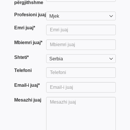
përgjithshme
Profesioni juaj
Mjek
Emri juaj
*
Mbiemri juaj
*
Shteti
*
Serbia
Telefoni
Email-i juaj
*
Mesazhi juaj