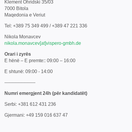
Klement Ohridski 35/03
7000 Bitola
Maqedonia e Veriut
Tel: +389 75 349 499 / +389 47 221 336
Nikola Monavcev
nikola.monavcev[at]vispero-gmbh.de
Orari i zyrës
E hënë – E premte:: 09:00 – 16:00
E shtunë: 09:00 - 14:00
---------------------
Numri emergjent 24h (për kandidatët)
Serbi: +381 612 431 236
Gjermani: +49 159 016 637 47