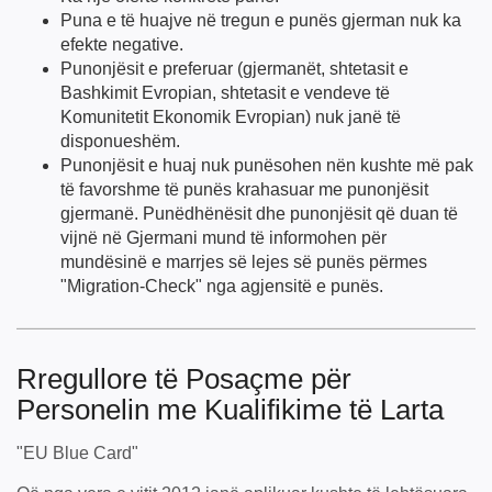
Puna e të huajve në tregun e punës gjerman nuk ka
efekte negative.
Punonjësit e preferuar (gjermanët, shtetasit e
Bashkimit Evropian, shtetasit e vendeve të
Komunitetit Ekonomik Evropian) nuk janë të
disponueshëm.
Punonjësit e huaj nuk punësohen nën kushte më pak
të favorshme të punës krahasuar me punonjësit
gjermanë. Punëdhënësit dhe punonjësit që duan të
vijnë në Gjermani mund të informohen për
mundësinë e marrjes së lejes së punës përmes
"Migration-Check" nga agjensitë e punës.
Rregullore të Posaçme për
Personelin me Kualifikime të Larta
"EU Blue Card"