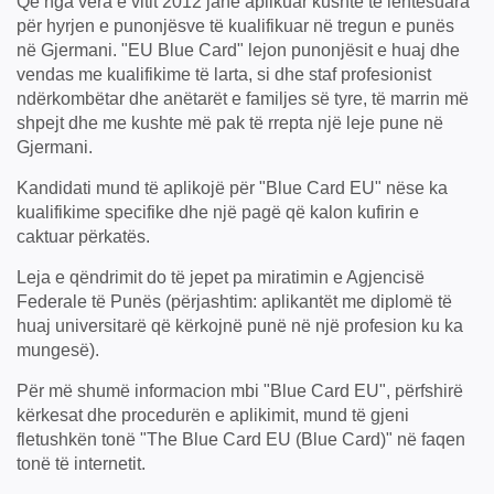
Që nga vera e vitit 2012 janë aplikuar kushte të lehtësuara
për hyrjen e punonjësve të kualifikuar në tregun e punës
në Gjermani. "EU Blue Card" lejon punonjësit e huaj dhe
vendas me kualifikime të larta, si dhe staf profesionist
ndërkombëtar dhe anëtarët e familjes së tyre, të marrin më
shpejt dhe me kushte më pak të rrepta një leje pune në
Gjermani.
Kandidati mund të aplikojë për "Blue Card EU" nëse ka
kualifikime specifike dhe një pagë që kalon kufirin e
caktuar përkatës.
Leja e qëndrimit do të jepet pa miratimin e Agjencisë
Federale të Punës (përjashtim: aplikantët me diplomë të
huaj universitarë që kërkojnë punë në një profesion ku ka
mungesë).
Për më shumë informacion mbi "Blue Card EU", përfshirë
kërkesat dhe procedurën e aplikimit, mund të gjeni
fletushkën tonë "The Blue Card EU (Blue Card)" në faqen
tonë të internetit.