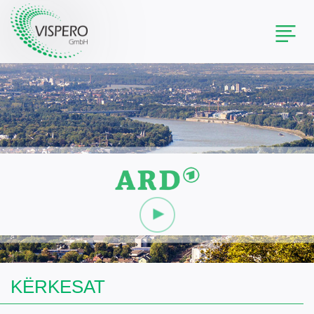
Toggl
naviga
KËRKESAT