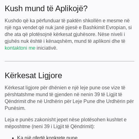
Kush mund të Aplikojë?
Kushdo që ka përfunduar të paktën shkollën e mesme në
një nga vendet që nuk janë pjesë e Bashkimit Evropian, si
dhe ata që plotësojnë kërkesat gjuhësore. Nëse niveli i
gjuhës nuk është i kënaqshëm, mund të aplikoni dhe të
kontaktoni me
iniciativë.
Kërkesat Ligjore
Kërkesat ligjore për dhënien e një leje pune ose vize të
përshtatshme mund të gjenden në nenin 39 të Ligjit të
Qëndrimit dhe në Urdhërin për Leje Pune dhe Urdhërin për
Punësim.
Leja e punës zakonisht jepet nëse plotësohen kushtet e
mëposhtme (neni 39 i Ligjit të Qëndrimit):
Ka një ofertë konkrete pune.