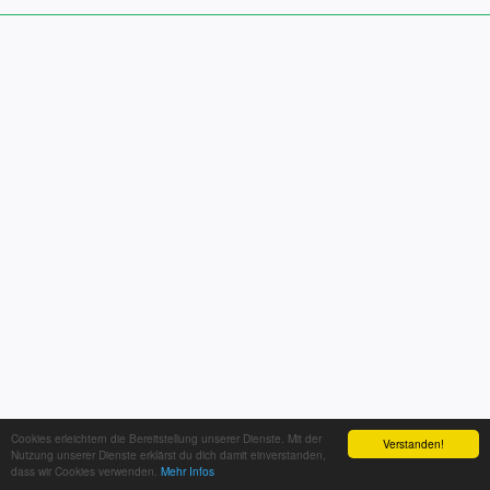
Cookies erleichtern die Bereitstellung unserer Dienste. Mit der
Verstanden!
Nutzung unserer Dienste erklärst du dich damit einverstanden,
dass wir Cookies verwenden.
Mehr Infos